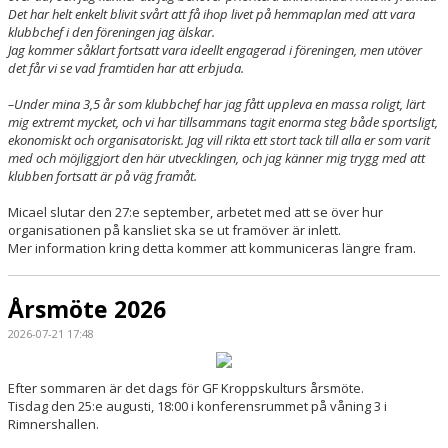
Det har helt enkelt blivit svårt att få ihop livet på hemmaplan med att vara
klubbchef i den föreningen jag älskar.
Jag kommer såklart fortsatt vara ideellt engagerad i föreningen, men utöver
det får vi se vad framtiden har att erbjuda.
–Under mina 3,5 år som klubbchef har jag fått uppleva en massa roligt, lärt
mig extremt mycket, och vi har tillsammans tagit enorma steg både sportsligt,
ekonomiskt och organisatoriskt. Jag vill rikta ett stort tack till alla er som varit
med och möjliggjort den här utvecklingen, och jag känner mig trygg med att
klubben fortsatt är på väg framåt.
Micael slutar den 27:e september, arbetet med att se över hur
organisationen på kansliet ska se ut framöver är inlett.
Mer information kring detta kommer att kommuniceras längre fram.
Årsmöte 2026
2026-07-21 17:48
Efter sommaren är det dags för GF Kroppskulturs årsmöte.
Tisdag den 25:e augusti, 18:00 i konferensrummet på våning 3 i
Rimnershallen.