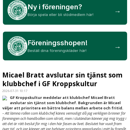
Ny i föreningen?
→
SOCIALA MEDIER
Börja spela eller bli stödmedlem här!
Föreningsshopen!
→
Beställ dina föreningskläder här!
Micael Bratt avslutar sin tjänst som
klubbchef i GF Kroppskultur
2026-07-31 10:17
GF Kroppskultur meddelar att klubbchef Micael Bratt
avslutar sin tjänst som klubbchef. Bakgrunden är Micael
väljer att prioritera en bättre balans mellan arbete och fritid.
– Att lämna rollen som klubbchef känns vemodigt då jag verkligen brinner för
föreningen och handbollen som idrott, men i slutändan känner jag mig trygg i
att det är rätt beslut för mig i den här fasen av livet. Beslutet har vuxit fram
över tid, och jag känner att jag behöver prioritera annorlunda i mitt liv framåt.