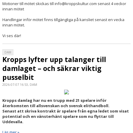
Motioner till mötet skickas till info@kroppskultur.com senast 4 veckor
innan mötet
Handlingar inför mötet finns tillgängliga på kansliet senast en vecka
innan mötet.
Vi ses där!
DAM
Kropps lyfter upp talanger till
damlaget – och säkrar viktig
pusselbit
2026-07-07 16:53, DAM
Kropps damlag har nu en trupp med 21 spelare inför
återkomsten till allsvenskan och svensk elithandboll.
Senast att skriva kontrakt är spelare från egna ledet som visat
potential och en vänsterhänt spelare som nu flyttar till
Uddevalla.
Läs mer »