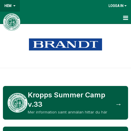
HEM
LOGGA IN
HEM
NYHETER
OM KLUBBEN
MATCHER
VÅRA LAG/TRÄNARE
KONTAKT
Kropps Summer Camp
→
v.33
KALENDER
Mer information samt anmälan hittar du här
DOKUMENT
BILDGALLERI