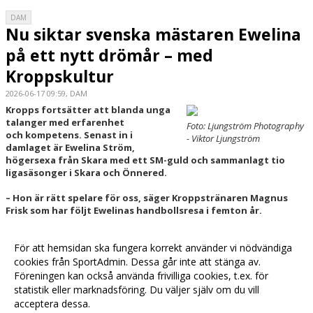
DAM
Nu siktar svenska mästaren Ewelina
på ett nytt drömår – med
Kroppskultur
2026-06-17 09:59, DAM
Kropps fortsätter att blanda unga
talanger med erfarenhet
Foto: Ljungström Photography
och kompetens. Senast in i
- Viktor Ljungström
damlaget är Ewelina Ström,
högersexa från Skara med ett SM-guld och sammanlagt tio
ligasäsonger i Skara och Önnered.
– Hon är rätt spelare för oss, säger Kroppstränaren Magnus
Frisk som har följt Ewelinas handbollsresa i femton år.
Läs mer »
För att hemsidan ska fungera korrekt använder vi nödvändiga
cookies från SportAdmin. Dessa går inte att stänga av.
Föreningen kan också använda frivilliga cookies, t.ex. för
Fler nyheter >>
statistik eller marknadsföring. Du väljer själv om du vill
acceptera dessa.