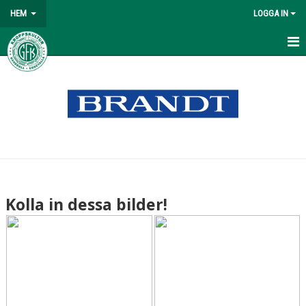
HEM
LOGGA IN
HEM
NYHETER
OM KLUBBEN
MATCHER
VÅRA LAG/TRÄNARE
Kolla in dessa bilder!
KONTAKT
KALENDER
DOKUMENT
BILDGALLERI