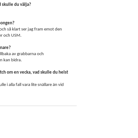
 skulle du välja?
songen?
och så klart ser jag fram emot den
er och USM.
änare?
tillbaka av grabbarna och
n kan bidra.
tch om en vecka, vad skulle du helst
 i alla fall vara lite snällare än vid