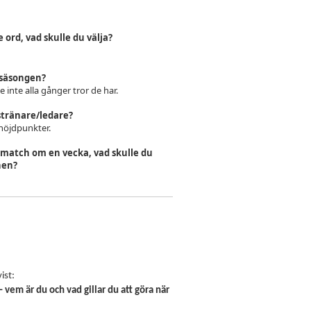
ord, vad skulle du välja?
säsongen?
 inte alla gånger tror de har.
stränare/ledare?
 höjdpunkter.
n match om en vecka, vad skulle du
hen?
ist:
 vem är du och vad gillar du att göra när