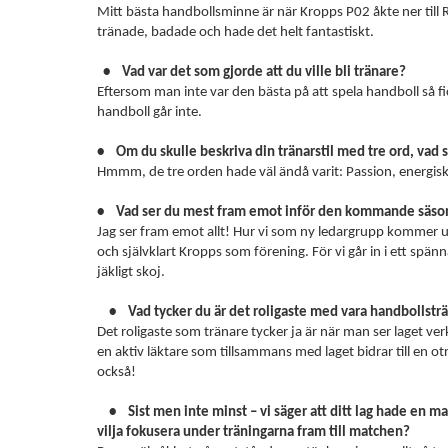
Mitt bästa handbollsminne är när Kropps P02 åkte ner till 
tränade, badade och hade det helt fantastiskt.
• Vad var det som gjorde att du ville bli tränare?
Eftersom man inte var den bästa på att spela handboll så fi
handboll går inte.
• Om du skulle beskriva din tränarstil med tre ord, vad s
Hmmm, de tre orden hade väl ändå varit: Passion, energis
• Vad ser du mest fram emot inför den kommande säs
Jag ser fram emot allt! Hur vi som ny ledargrupp kommer ut
och självklart Kropps som förening. För vi går in i ett spä
jäkligt skoj.
• Vad tycker du är det roligaste med vara handbollstr
Det roligaste som tränare tycker ja är när man ser laget ver
en aktiv läktare som tillsammans med laget bidrar till en ot
också!
• Sist men inte minst – vi säger att ditt lag hade en ma
vilja fokusera under träningarna fram till matchen?