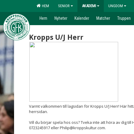
HEM
SENIOR
AKADEMI
UNGDOM
Hem
Nyheter
Kalender
Matcher
Truppen
Kropps U/J Herr
Varmt välkommen till lagsidan för Kropps U/J Herr! Här hit
herrsidan.
Vill du börjar spela hos oss? Tveka inte att höra av dig til
0723245917 eller Philip@kroppskultur.com.