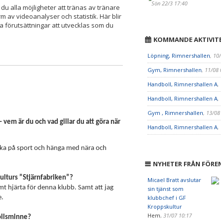
Sön 22/3 17:40
du alla möjligheter att tränas av tränare
rm av videoanalyser och statistik. Här blir
la förutsättningar att utvecklas som du
KOMMANDE AKTIVIT
Löpning, Rimnershallen
, 10
Gym, Rimnershallen
, 11/08
Handboll, Rimnershallen A
,
Handboll, Rimnershallen A
,
Gym , Rimnershallen
, 13/08
 vem är du och vad gillar du att göra när
Handboll, Rimnershallen A
,
 kika på sport och hänga med nära och
NYHETER FRÅN FÖRE
kulturs ”Stjärnfabriken”?
Micael Bratt avslutar
ormt hjärta för denna klubb. Samt att jag
sin tjänst som
e.
klubbchef i GF
Kroppskultur
Hem
,
31/07 10:17
bollsminne?