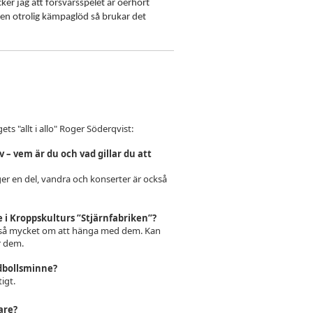
ker jag att försvarsspelet är oerhört
h en otrolig kämpaglöd så brukar det
ts "allt i allo" Roger Söderqvist:
 – vem är du och vad gillar du att
nger en del, vandra och konserter är också
e i Kroppskulturs ”Stjärnfabriken”?
r så mycket om att hänga med dem. Kan
ör dem.
ndbollsminne?
igt.
are?