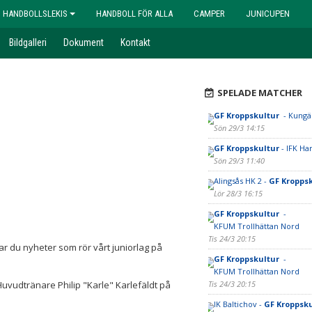
HANDBOLLSLEKIS
HANDBOLL FÖR ALLA
CAMPER
JUNICUPEN
Bildgalleri
Dokument
Kontakt
SPELADE MATCHER
GF Kroppskultur
- Kungä
Sön 29/3 14:15
GF Kroppskultur
- IFK H
Sön 29/3 11:40
Alingsås HK 2 -
GF Kropps
Lör 28/3 16:15
GF Kroppskultur
-
KFUM Trollhättan Nord
Tis 24/3 20:15
tar du nyheter som rör vårt juniorlag på
GF Kroppskultur
-
KFUM Trollhättan Nord
l Huvudtränare Philip "Karle" Karlefäldt på
Tis 24/3 20:15
IK Baltichov -
GF Kroppsku