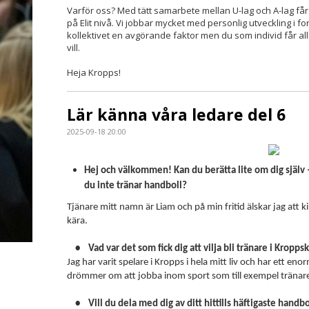
Varför oss? Med tätt samarbete mellan U-lag och A-lag får 
på Elit nivå. Vi jobbar mycket med personlig utveckling i fo
kollektivet en avgörande faktor men du som individ får al
vill.
Heja Kropps!
Lär känna våra ledare del 6
2025-09-18 20:00
Hej och välkommen! Kan du berätta lite om dig själv –
du inte tränar handboll?
Tjänare mitt namn är Liam och på min fritid älskar jag att
kära.
• Vad var det som fick dig att vilja bli tränare i Kropps
Jag har varit spelare i Kropps i hela mitt liv och har ett en
drömmer om att jobba inom sport som till exempel tränar
• Vill du dela med dig av ditt hittills häftigaste hand