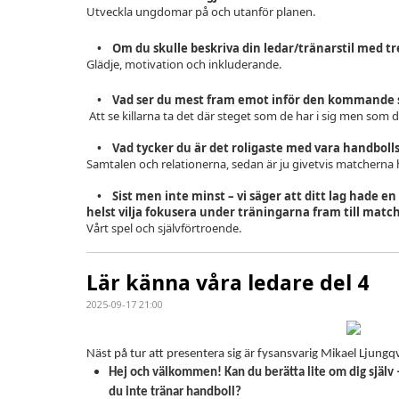
Utveckla ungdomar på och utanför planen.
• Om du skulle beskriva din ledar/tränarstil med tre 
Glädje, motivation och inkluderande.
• Vad ser du mest fram emot inför den kommande 
Att se killarna ta det där steget som de har i sig men som de
• Vad tycker du är det roligaste med vara handboll
Samtalen och relationerna, sedan är ju givetvis matcherna
• Sist men inte minst – vi säger att ditt lag hade e
helst vilja fokusera under träningarna fram till matc
Vårt spel och självförtroende.
Lär känna våra ledare del 4
2025-09-17 21:00
Näst på tur att presentera sig är fysansvarig Mikael Ljungqv
Hej och välkommen! Kan du berätta lite om dig själv –
du inte tränar handboll?