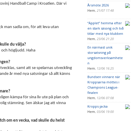
Rovinj Handball Camp i Kroatien. Där vi
Årsmöte 2026
Hem
,
21/07 17:48
“Äpplet” hemma efter
ck man sadla om, för att leva utan
en stark säsong och två
titlar med nya klubben
Hem
,
23/06 21:20
kulle du välja?
En närmast unik
k och högljudd. Haha
storsatsning på
ungdomsverksamhete
ongen?
n
vecklas, samt att se spelarnas utveckling
Hem
,
12/06 16:25
nnande år med nya satsningar så allt känns
Bundsen vinnare när
Kroppsarna möttes i
Champions League-
änare?
finalen
kligen kämpa för sina liv ute på plan och
Hem
,
12/06 07:08
rolig stämning. Sen älskar jag att vinna
Kropps-jacka
Hem
,
03/06 19:00
tch om en vecka, vad skulle du helst