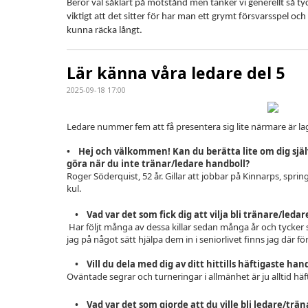
Beror väl såklart på motstånd men tänker vi generellt så tyc
viktigt att det sitter för har man ett grymt försvarsspel oc
kunna räcka långt.
Lär känna våra ledare del 5
2025-09-18 17:00
Ledare nummer fem att få presentera sig lite närmare är lage
•
Hej och välkommen! Kan du berätta lite om dig själv
göra när du inte tränar/ledare handboll?
Roger Söderquist, 52 år. Gillar att jobbar på Kinnarps, spri
kul.
• Vad var det som fick dig att vilja bli tränare/ledar
Har följt många av dessa killar sedan många år och tycke
jag på något sätt hjälpa dem in i seniorlivet finns jag där f
• Vill du dela med dig av ditt hittills häftigaste ha
Oväntade segrar och turneringar i allmänhet är ju alltid häft
• Vad var det som gjorde att du ville bli ledare/trän