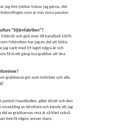
r jag inte jobbar tränar jag gärna, det
 vindsurfingen som är min stora passion
kulturs ”Stjärnfabriken”?
friidrott och gick över till handboll 100%
om friidrotten har jag en del att bidra
e jag varit med 09 laget några år och
m få in ett gäng nya grabbar att lära
bollsminne?
om grabbarna gör som individer och alla
ig!
 period i handbollen, gillar idrott och den
h utveckling av idrottare och kände att jag
 del av grabbarnas resa är så klart också
 man inte få någon annan stans.