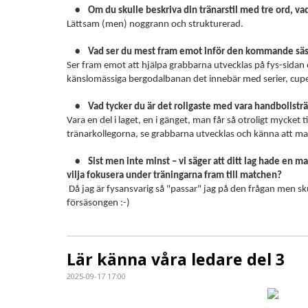
• Om du skulle beskriva din tränarstil med tre ord, vad
Lättsam (men) noggrann och strukturerad.
• Vad ser du mest fram emot inför den kommande sä
Ser fram emot att hjälpa grabbarna utvecklas på fys-sidan 
känslomässiga bergodalbanan det innebär med serier, cup
• Vad tycker du är det roligaste med vara handbollstr
Vara en del i laget, en i gänget, man får så otroligt mycket 
tränarkollegorna, se grabbarna utvecklas och känna att ma
• Sist men inte minst – vi säger att ditt lag hade en ma
vilja fokusera under träningarna fram till matchen?
Då jag är fysansvarig så "passar" jag på den frågan men skulle
försäsongen :-)
Lär känna våra ledare del 3
2025-09-17 17:00