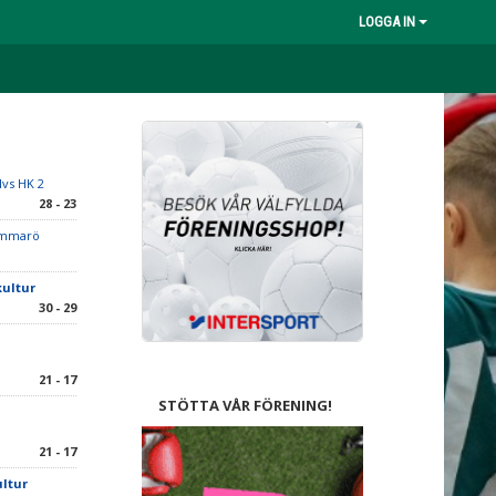
LOGGA IN
lvs HK 2
28 - 23
ammarö
kultur
30 - 29
21 - 17
STÖTTA VÅR FÖRENING!
21 - 17
ltur