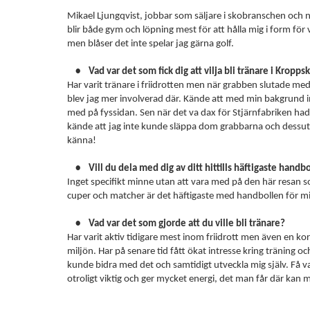
Mikael Ljungqvist, jobbar som säljare i skobranschen och nä
blir både gym och löpning mest för att hålla mig i form för
men blåser det inte spelar jag gärna golf.
• Vad var det som fick dig att vilja bli tränare i Kropps
Har varit tränare i friidrotten men när grabben slutade med 
blev jag mer involverad där. Kände att med min bakgrund in
med på fyssidan. Sen när det va dax för Stjärnfabriken had
kände att jag inte kunde släppa dom grabbarna och dessuto
känna!
• Vill du dela med dig av ditt hittills häftigaste hand
Inget specifikt minne utan att vara med på den här resan s
cuper och matcher är det häftigaste med handbollen för m
• Vad var det som gjorde att du ville bli tränare?
Har varit aktiv tidigare mest inom friidrott men även en kort
miljön. Har på senare tid fått ökat intresse kring träning oc
kunde bidra med det och samtidigt utveckla mig själv. Få va
otroligt viktig och ger mycket energi, det man får där kan