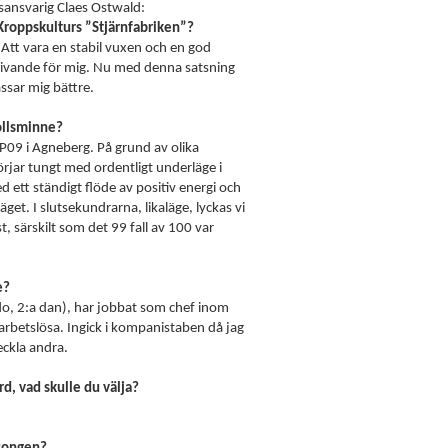
tsansvarig Claes Ostwald:
 Kroppskulturs ”Stjärnfabriken”?
 Att vara en stabil vuxen och en god
m givande för mig. Nu med denna satsning
ssar mig bättre.
bollsminne?
9 i Agneberg. På grund av olika
rjar tungt med ordentligt underläge i
 ett ständigt flöde av positiv energi och
äget. I slutsekundrarna, likaläge, lyckas vi
, särskilt som det 99 fall av 100 var
e?
endo, 2:a dan), har jobbat som chef inom
arbetslösa. Ingick i kompanistaben då jag
eckla andra.
d, vad skulle du välja?