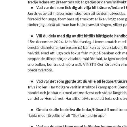
Tredje ledare att presentera sig är glädjespridaren/målvak
• Vad var det som fick dig att vilja bli tränare/ledare i
Jag drivs av att hjälpa människor och att se dem utvecklas.
förebild för unga, formbara stjärnskott är lika viktigt so
tänker jag också att man kan höja kravsättningen, vilket pa
• Vill du dela med dig av ditt hittills häftigaste hand
18:e december 2024. Min födelsedag. Hemmamatch med P0
omständigheter är jag ensam på bänken av ledarstaben. Bö
halvtid. Med ett lugn och fokus från mig på bänken och med
peppande tillrop börjar vi sakta, mål för mål, ta igen underl
sno bollen, kontra och göra mål. VINST!! Oerhört skön vinst
precis tvärtom.
• Vad var det som gjorde att du ville bli ledare/tränar
Trivs i rollen. Har tidigare varit instruktör i kampsport (K
handel och jobbar nu med att motivera och stötta långtids
var del av Hemvärnet. Har alltid trivts med att leda och utv
• Om du skulle beskriva din ledar/tränarstil med tre or
"Leda med föredöme" alt "Ge (fan) aldrig upp"