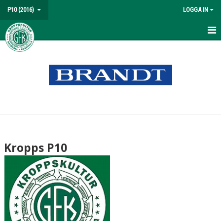
P10 (2016)
LOGGA IN
HEM
NYHETER
KALENDER
MATCHER
TRUPPEN
Kropps P10
BILDGALLERI
DOKUMENT
KONTAKT
GÄSTBOK