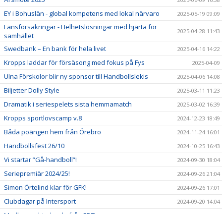
EY i Bohuslän - global kompetens med lokal närvaro
2025-05-19 09:09
Länsförsäkringar - Helhetslösningar med hjärta för
2025-04-28 11:43
samhället
Swedbank – En bank för hela livet
2025-04-16 14:22
Kropps laddar för försäsong med fokus på Fys
2025-04-09
Ulna Förskolor blir ny sponsor till Handbollslekis
2025-04-06 14:08
Biljetter Dolly Style
2025-03-11 11:23
Dramatik i seriespelets sista hemmamatch
2025-03-02 16:39
Kropps sportlovscamp v.8
2024-12-23 18:49
Båda poängen hem från Örebro
2024-11-24 16:01
Handbollsfest 26/10
2024-10-25 16:43
Vi startar ”Gå-handboll”!
2024-09-30 18:04
Seriepremiär 2024/25!
2024-09-26 21:04
Simon Örtelind klar för GFK!
2024-09-26 17:01
Clubdagar på Intersport
2024-09-20 14:04
Medlemserbjudande från EDT
2024-09-16 09:43