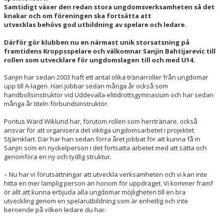
Samtidigt växer den redan stora ungdomsverksamheten så det
knakar och om föreningen ska fortsätt
a att
SOCIALA MEDIER
utvecklas behövs god utbildning av spelare och ledare.
Därför gör klubben nu en närmast unik storsatsning på
framtidens Kroppsspelare och välkomnar Sa
njin Bahtijarevic till
rollen som utvecklare för ungdomslagen till och med U14.
Sanjin har sedan 2003 haft ett antal olika tränarroller från ungdomar
upp till A-lagen. Han jobbar sedan många år också som
handbollsinstruktör vid Uddevalla elitidrottsgymnasium och har sedan
många år titeln förbundsinstruktör.
Pontus Ward Wiklund har, förutom rollen som herrtränare, också
ansvar för att organisera det viktiga ungdomsarbetet i projektet
Stjärnklart. Där har han sedan förra året jobbat för att kunna få in
Sanjin som en nyckelperson i det fortsatta arbetet med att sätta och
genomföra en ny och tydlig struktur.
– Nu har vi förutsättningar att utveckla verksamheten och vi kan inte
hitta en mer lämplig person än honom för uppdraget. Vi kommer framf
ör allt att kunna erbjuda alla ungdomar möjligheten till en bra
utveckling genom en spelarutbildning som är enhetlig och inte
beroende på vilken ledare du har.