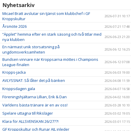
Nyhetsarkiv
Micael Bratt avslutar sin tjänst som klubbchef i GF
2026-07-31 10:17
Kroppskultur
Årsmöte 2026
2026-07-21 17:48
“Äpplet” hemma efter en stark säsong och två titlar med
2026-06-23 21:20
nya klubben
En närmast unik storsatsning på
2026-06-12 16:25
ungdomsverksamheten
Bundsen vinnare när Kroppsarna möttes i Champions
2026-06-12 07:08
League-finalen
Kropps-jacka
2026-06-03 19:00
AVLYSSNAT: Så låter det på bänken
2026-04-08 11:59
Kroppsdagen gala
2026-04-07 16:58
Föreningshjältarna Lillian, Erik & Dan
2026-04-02 16:00
Världens bästa tränare är en av oss!
2026-03-28 10:10
Spelare uttagna till Riksläger
2026-03-02 19:05
Klara för ALLSVENSKAN 26/27??!
2026-03-01 17:15
GF Kroppskultur och Runar AIL inleder