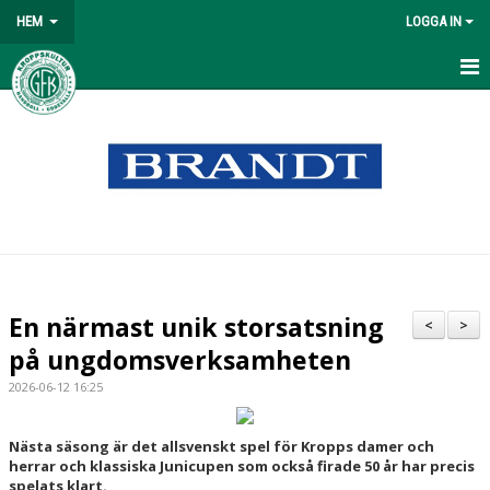
HEM
LOGGA IN
HEM
NYHETER
OM KLUBBEN
MATCHER
VÅRA LAG/TRÄNARE
En närmast unik storsatsning
<
>
KONTAKT
på ungdomsverksamheten
2026-06-12 16:25
KALENDER
DOKUMENT
Nästa säsong är det allsvenskt spel för Kropps damer och
herrar och klassiska Junicupen som också firade 50 år har precis
spelats klart.
BILDGALLERI