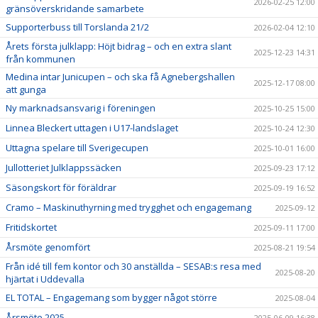
2026-02-25 12:00
gränsöverskridande samarbete
Supporterbuss till Torslanda 21/2
2026-02-04 12:10
Årets första julklapp: Höjt bidrag – och en extra slant
2025-12-23 14:31
från kommunen
Medina intar Junicupen – och ska få Agnebergshallen
2025-12-17 08:00
att gunga
Ny marknadsansvarig i föreningen
2025-10-25 15:00
Linnea Bleckert uttagen i U17-landslaget
2025-10-24 12:30
Uttagna spelare till Sverigecupen
2025-10-01 16:00
Jullotteriet Julklappssäcken
2025-09-23 17:12
Säsongskort för föräldrar
2025-09-19 16:52
Cramo – Maskinuthyrning med trygghet och engagemang
2025-09-12
Fritidskortet
2025-09-11 17:00
Årsmöte genomfört
2025-08-21 19:54
Från idé till fem kontor och 30 anställda – SESAB:s resa med
2025-08-20
hjärtat i Uddevalla
EL TOTAL – Engagemang som bygger något större
2025-08-04
Årsmöte 2025
2025-06-09 16:38