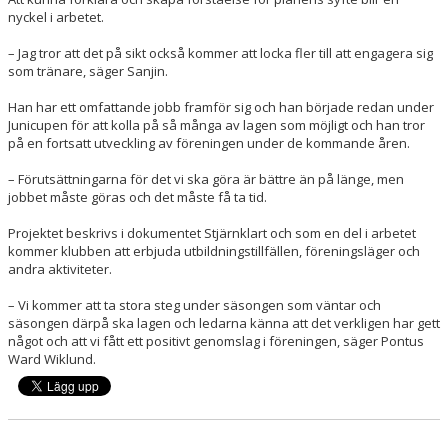
nyckel i arbetet.
– Jag tror att det på sikt också kommer att locka fler till att engagera sig
som tränare, säger Sanjin.
Han har ett omfattande jobb framför sig och han började redan under
Junicupen för att kolla på så många av lagen som möjligt och han tror
på en fortsatt utveckling av föreningen under de kommande åren.
– Förutsättningarna för det vi ska göra är bättre än på länge, men
jobbet måste göras och det måste få ta tid.
Projektet beskrivs i dokumentet Stjärnklart och som en del i arbetet
kommer klubben att erbjuda utbildningstillfällen, föreningsläger och
andra aktiviteter.
– Vi kommer att ta stora steg under säsongen som väntar och
säsongen därpå ska lagen och ledarna känna att det verkligen har gett
något och att vi fått ett positivt genomslag i föreningen, säger Pontus
Ward Wiklund.