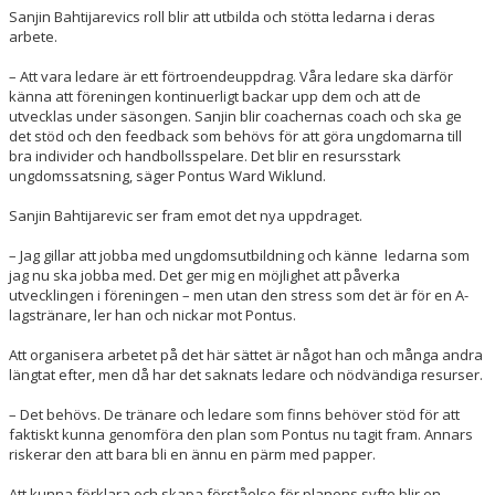
Sanjin Bahtijarevics roll blir att utbilda och stötta ledarna i deras
arbete.
– Att vara ledare är ett förtroendeuppdrag. Våra ledare ska därför
känna att föreningen kontinuerligt backa
r upp dem och att de
utvecklas under säsongen. Sanjin blir coachernas coach och ska ge
det stöd och den feedback som behövs för att göra ungdomarna till
bra individer och handbollsspelare. Det blir en resursstark
ungdomssatsning
, säger Pontus Ward Wiklund.
Sanjin Bahtijarevic ser fram emot det nya uppdraget.
– Jag gillar att jobba med ungdomsutbildning och känne ledarna som
jag nu ska jobba med. Det ger mig en möjlighet att påverka
utvecklingen i föreningen – men utan den stress som det är för en A-
lagstränare, ler han och nickar mot Pontus.
Att organisera arbetet på det här sättet är något han och många andra
längtat efter, men då har det saknats ledare och nödvändiga resurser.
– Det behövs. De tränare och ledare som finns behöver stöd för att
faktiskt kunna ge
nomföra den plan som Pontus nu tagit fram. Annars
riskerar den att bara bli en ännu en pärm med papper.
Att kunna förklara och skapa förståelse för planens syfte blir en