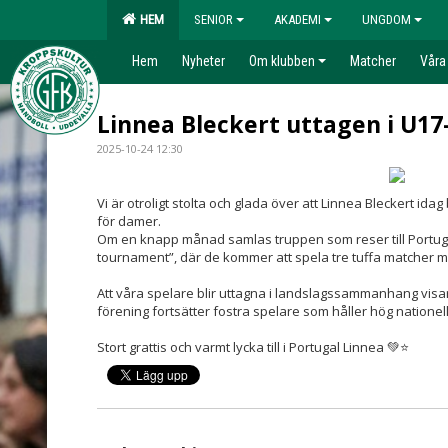
HEM
SENIOR
AKADEMI
UNGDOM
Hem
Nyheter
Om klubben
Matcher
Våra
Linnea Bleckert uttagen i U17
2025-10-24 12:30
Vi är otroligt stolta och glada över att Linnea Bleckert idag 
för damer.
Om en knapp månad samlas truppen som reser till Portugal
tournament”, där de kommer att spela tre tuffa matcher m
Att våra spelare blir uttagna i landslagssammanhang visar 
förening fortsätter fostra spelare som håller hög nationell
Stort grattis och varmt lycka till i Portugal Linnea
💚
⭐