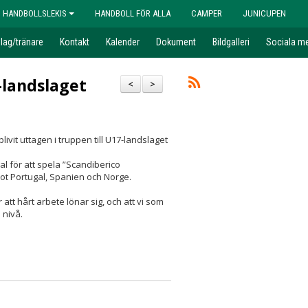
HANDBOLLSLEKIS
HANDBOLL FÖR ALLA
CAMPER
JUNICUPEN
 lag/tränare
Kontakt
Kalender
Dokument
Bildgalleri
Sociala me
-landslaget
<
>
blivit uttagen i truppen till U17-landslaget
 för att spela ”Scandiberico
ot Portugal, Spanien och Norge.
att hårt arbete lönar sig, och att vi som
 nivå.