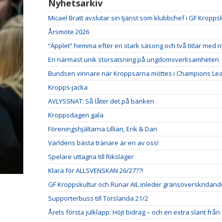
Nyhetsarkiv
Micael Bratt avslutar sin tjänst som klubbchef i GF Kropps
Årsmöte 2026
“Äpplet” hemma efter en stark säsong och två titlar med 
En närmast unik storsatsning på ungdomsverksamheten
Bundsen vinnare när Kroppsarna möttes i Champions Lea
Kropps-jacka
AVLYSSNAT: Så låter det på bänken
Kroppsdagen gala
Föreningshjältarna Lillian, Erik & Dan
Världens bästa tränare är en av oss!
Spelare uttagna till Riksläger
Klara för ALLSVENSKAN 26/27??!
GF Kroppskultur och Runar AIL inleder gränsöverskridan
Supporterbuss till Torslanda 21/2
Årets första julklapp: Höjt bidrag – och en extra slant f