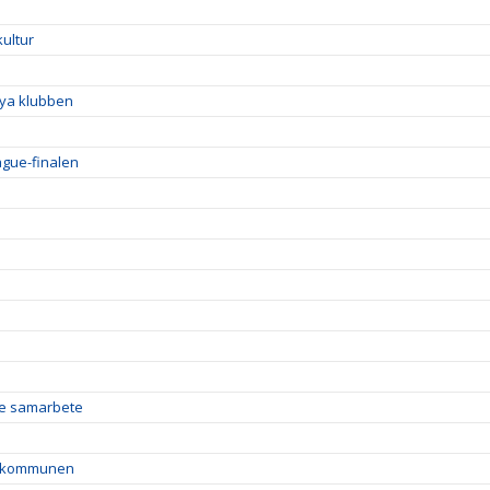
kultur
nya klubben
gue-finalen
de samarbete
rån kommunen