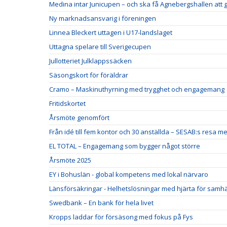
Medina intar Junicupen – och ska få Agnebergshallen att
Ny marknadsansvarig i föreningen
Linnea Bleckert uttagen i U17-landslaget
Uttagna spelare till Sverigecupen
Jullotteriet Julklappssäcken
Säsongskort för föräldrar
Cramo – Maskinuthyrning med trygghet och engagemang
Fritidskortet
Årsmöte genomfört
Från idé till fem kontor och 30 anställda – SESAB:s resa me
EL TOTAL – Engagemang som bygger något större
Årsmöte 2025
EY i Bohuslän - global kompetens med lokal närvaro
Länsförsäkringar - Helhetslösningar med hjärta för samhä
Swedbank – En bank för hela livet
Kropps laddar för försäsong med fokus på Fys