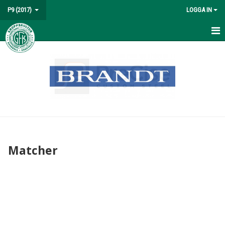
P9 (2017)
LOGGA IN
HEM
NYHETER
KALENDER
MATCHER
TRUPPEN
Matcher
BILDGALLERI
DOKUMENT
KONTAKT