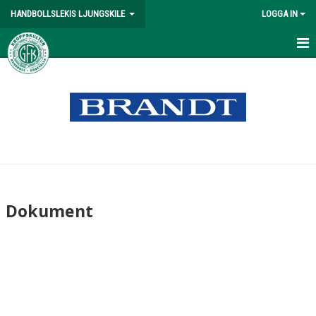
HANDBOLLSLEKIS LJUNGSKILE
LOGGA IN
HEM
NYHETER
KALENDER
TRUPPEN
BILDGALLERI
Dokument
DOKUMENT
KONTAKT