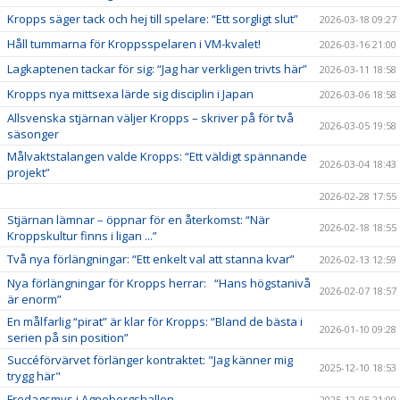
Kropps säger tack och hej till spelare: “Ett sorgligt slut”
2026-03-18 09:27
Håll tummarna för Kroppsspelaren i VM-kvalet!
2026-03-16 21:00
Lagkaptenen tackar för sig: “Jag har verkligen trivts här”
2026-03-11 18:58
Kropps nya mittsexa lärde sig disciplin i Japan
2026-03-06 18:58
Allsvenska stjärnan väljer Kropps – skriver på för två
2026-03-05 19:58
säsonger
Målvaktstalangen valde Kropps: “Ett väldigt spännande
2026-03-04 18:43
projekt”
2026-02-28 17:55
Stjärnan lämnar – öppnar för en återkomst: “När
2026-02-18 18:55
Kroppskultur finns i ligan ...”
Två nya förlängningar: “Ett enkelt val att stanna kvar”
2026-02-13 12:59
Nya förlängningar för Kropps herrar: “Hans högstanivå
2026-02-07 18:57
är enorm”
En målfarlig “pirat” är klar för Kropps: “Bland de bästa i
2026-01-10 09:28
serien på sin position”
Succéförvärvet förlänger kontraktet: "Jag känner mig
2025-12-10 18:53
trygg här"
Fredagsmys i Agnebergshallen
2025-12-05 21:09