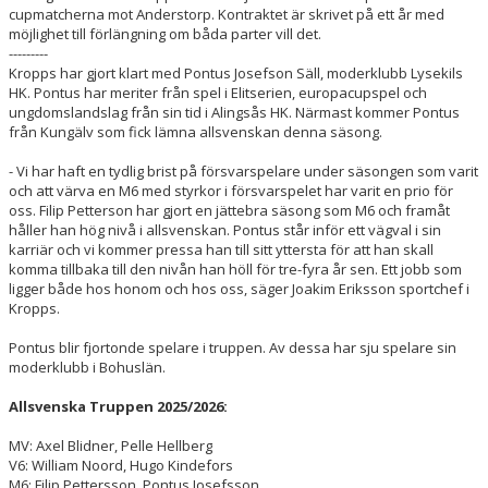
cupmatcherna mot Anderstorp. Kontraktet är skrivet på ett år med
möjlighet till förlängning om båda parter vill det.
---------
Kropps har gjort klart med Pontus Josefson Säll, moderklubb Lysekils
HK. Pontus har meriter från spel i Elitserien, europacupspel och
ungdomslandslag från sin tid i Alingsås HK. Närmast kommer Pontus
från Kungälv som fick lämna allsvenskan denna säsong.
- Vi har haft en tydlig brist på försvarspelare under säsongen som varit
och att värva en M6 med styrkor i försvarspelet har varit en prio för
oss. Filip Petterson har gjort en jättebra säsong som M6 och framåt
håller han hög nivå i allsvenskan. Pontus står inför ett vägval i sin
karriär och vi kommer pressa han till sitt yttersta för att han skall
komma tillbaka till den nivån han höll för tre-fyra år sen. Ett jobb som
ligger både hos honom och hos oss, säger Joakim Eriksson sportchef i
Kropps.
Pontus blir fjortonde spelare i truppen. Av dessa har sju spelare sin
moderklubb i Bohuslän.
Allsvenska Truppen 2025/2026:
MV: Axel Blidner, Pelle Hellberg
V6: William Noord, Hugo Kindefors
M6: Filip Pettersson, Pontus Josefsson