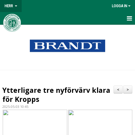
HERR
LOGGA IN
HEM
NYHETER
MATCHER
TABELL
TRUPPEN
Ytterligare tre nyförvärv klara
<
>
KALENDER
för Kropps
2025-05-03 10:45
BILDGALLERI
DOKUMENT
KONTAKT