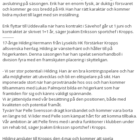
avslutning på säsongen. Erik har en enorm fysik, är duktig i försvaret
och kommer ge oss bredd på H9. Han har rätt karaktär och kommer
bidra mycket till laget med sin inställning.
Erik flyttar till Uddevalla när hans kontrakt i Sävehof går ut 1 juni och
kontraktet är skrivet 1+1 år, säger Joakim Eriksson sportchef i Kropps.
---------
17-årige Hilding Herrmann från Lysekils HK förstärker Kropps
allsvenska herrlag. Hilding är vänsterhänt och håller till på
högerkanten. Denna säsongen har han spelat seniorhandboll i
division fyra med en framskjuten placering i skytteligan.
- Vi ser stor potential i Hilding. Han är en bra kontringsspelare och har
alla möjligheter att utvecklas och bli en elitspelare på sikt. Han
imponerade stort när han provtränade hos oss och han kommer
tillsammans med Lukas Palmqvist bilda en högerkant som har
framtiden för sig och känns väldigt spännande.
Vi är jättenöjda med vår besättning på den positionen, både med
kvaliteten och potential framåt.
Tyvärr har Pelle Svensson dragit korsbandet och kommer vara borta
en längre tid. Vi lider med Pelle som kämpat hårt för att komma tillbaka.
Vår ambition är att Pelle finns med i andra funktioner i klubben under
sin rehab tid, säger Joakim Eriksson sportchef i Kropps.
Hilding ansluter till Kropps den 4 maj och kommer att spela