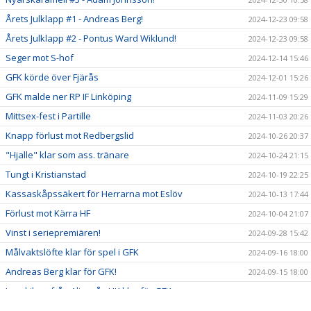
Årets Julklapp #1 - Andreas Berg!
2024-12-23 09:58
Årets Julklapp #2 - Pontus Ward Wiklund!
2024-12-23 09:58
Seger mot S-hof
2024-12-14 15:46
GFK körde över Fjärås
2024-12-01 15:26
GFK malde ner RP IF Linköping
2024-11-09 15:29
Mittsex-fest i Partille
2024-11-03 20:26
Knapp förlust mot Redbergslid
2024-10-26 20:37
"Hjalle" klar som ass. tränare
2024-10-24 21:15
Tungt i Kristianstad
2024-10-19 22:25
Kassaskåpssäkert för Herrarna mot Eslöv
2024-10-13 17:44
Förlust mot Kärra HF
2024-10-04 21:07
Vinst i seriepremiären!
2024-09-28 15:42
Målvaktslöfte klar för spel i GFK
2024-09-16 18:00
Andreas Berg klar för GFK!
2024-09-15 18:00
Lysekilare från Alingsås HK klar för GFK
2024-09-14 18:00
2024-09-13 21:27