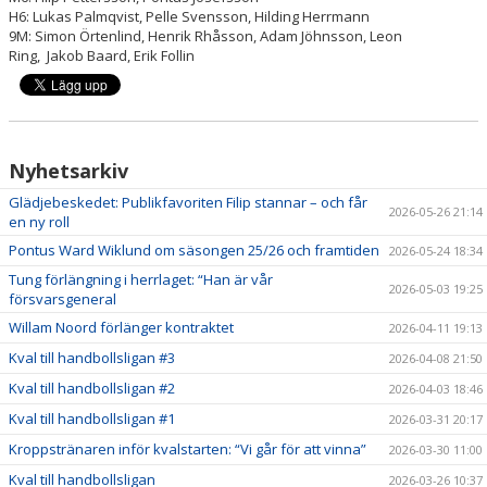
H6: Lukas Palmqvist, Pelle Svensson, Hilding Herrmann
9M: Simon Örtenlind, Henrik Rhåsson, Adam Jöhnsson, Leon
Ring, Jakob Baard, Erik Follin
Nyhetsarkiv
Glädjebeskedet: Publikfavoriten Filip stannar – och får
2026-05-26 21:14
en ny roll
Pontus Ward Wiklund om säsongen 25/26 och framtiden
2026-05-24 18:34
Tung förlängning i herrlaget: “Han är vår
2026-05-03 19:25
försvarsgeneral
Willam Noord förlänger kontraktet
2026-04-11 19:13
Kval till handbollsligan #3
2026-04-08 21:50
Kval till handbollsligan #2
2026-04-03 18:46
Kval till handbollsligan #1
2026-03-31 20:17
Kroppstränaren inför kvalstarten: “Vi går för att vinna”
2026-03-30 11:00
Kval till handbollsligan
2026-03-26 10:37