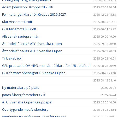
Adam Jöhnsson i Kropps till 2028
2025-12-04 20:14
Fem talanger klara för Kropps 2026-2027
2025-12-02 18:58
Klar vinst mot Drott
2025-10-04 15:56
GFK tar emot HK Drott
2025-10-01 17:22
Allsvensk seriepremiär
2025-09-20 19:20
Åttondelsfinal #2 ATG Svenska cupen
2025-09-12 20:50
Åttondelsfinal #1 ATG Svenska Cupen
2025-09-09 20:53
Tillbakablick
2025-09-02 10:01
GFK pressade OV HBG, men ändå klara för 1/8 delsfinal
2025-08-28 20:59
GFK fortsatt obesegrat i Svenska Cupen
2025-08-23 21:10
2025-08-13 21:40
Ny materialare på plats
2025-06-26
Jonas Åberg förstärker GFK
2025-06-24
ATG Svenska Cupen Gruppspel
2025-06-06 10:00
Övertygande mot Anderstorp
2025-05-08 21:34
Ytterligare tre nyförvärv klara för Kropps
2025-05-03 10:45