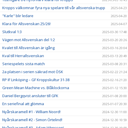
Kropps välkomnar fyra nya spelare till vår allsvenska trupp
2025-04-23
"Karle" blir ledare
2025-04-20
Klara för Allsvenskan 25/26!
2025-04-07
Slutkval 1:3
2025-03-30 17:48
Vägen mot Allsvenskan del 1:2
2025-03-20 20:26
Kvalet till Allsvenskan är igång
2025-03-16 20:04
Kval till Herrallsvenskan
2025-03-13 20:49
Seriespelets sista match
2025-03-08 20:31
2a platsen i serien säkrad mot ÖSK
2025-02-22 21:24
RP IF Linköping – GF Kroppskultur 31-38
2025-02-16 21:20
Green Mean Machine vs. Blåklockorna
2025-01-12 15:30
Daniel Bergqvist ansluter till GFK
2025-01-08 20:00
En seriefinal att glömma
2025-01-07 20:30
Nyårskaramell #1 - William Noord!
2024-12-30 11:00
Nyårskaramell #2 - Simon Örtelind!
2024-12-30 10:59
Nyårskaramell #3 - Adam Jöhnsson!
2024-12-30 10:58