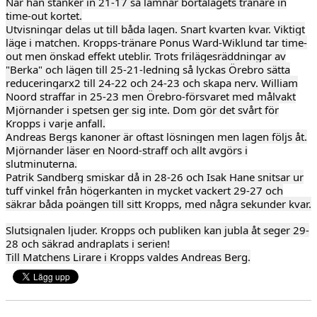
När han stänker in 21-17 så lämnar bortalagets tränare in
time-out kortet.
Utvisningar delas ut till båda lagen. Snart kvarten kvar. Viktigt
läge i matchen. Kropps-tränare Ponus Ward-Wiklund tar time-
out men önskad effekt uteblir. Trots frilägesräddningar av
"Berka" och lägen till 25-21-ledning så lyckas Örebro sätta
reduceringarx2 till 24-22 och 24-23 och skapa nerv. William
Noord straffar in 25-23 men Örebro-försvaret med målvakt
Mjörnander i spetsen ger sig inte. Dom gör det svårt för
Kropps i varje anfall.
Andreas Bergs kanoner är oftast lösningen men lagen följs åt.
Mjörnander läser en Noord-straff och allt avgörs i
slutminuterna.
Patrik Sandberg smiskar då in 28-26 och Isak Hane snitsar ur
tuff vinkel från högerkanten in mycket vackert 29-27 och
säkrar båda poängen till sitt Kropps, med några sekunder kvar.
Slutsignalen ljuder. Kropps och publiken kan jubla åt seger 29-
28 och säkrad andraplats i serien!
Till Matchens Lirare i Kropps valdes Andreas Berg.