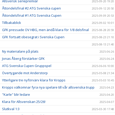
Allsvensk seriepremiär
2025-09-20 19:20
Åttondelsfinal #2 ATG Svenska cupen
2025-09-12 20:50
Åttondelsfinal #1 ATG Svenska Cupen
2025-09-09 20:53
Tillbakablick
2025-09-02 10:01
GFK pressade OV HBG, men ändå klara för 1/8 delsfinal
2025-08-28 20:59
GFK fortsatt obesegrat i Svenska Cupen
2025-08-23 21:10
2025-08-13 21:40
Ny materialare på plats
2025-06-26
Jonas Åberg förstärker GFK
2025-06-24
ATG Svenska Cupen Gruppspel
2025-06-06 10:00
Övertygande mot Anderstorp
2025-05-08 21:34
Ytterligare tre nyförvärv klara för Kropps
2025-05-03 10:45
Kropps välkomnar fyra nya spelare till vår allsvenska trupp
2025-04-23
"Karle" blir ledare
2025-04-20
Klara för Allsvenskan 25/26!
2025-04-07
Slutkval 1:3
2025-03-30 17:48