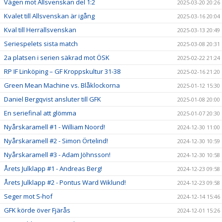
Vägen mot Allsvenskan del 1:2
2025-03-20 20:26
Kvalet till Allsvenskan är igång
2025-03-16 20:04
Kval till Herrallsvenskan
2025-03-13 20:49
Seriespelets sista match
2025-03-08 20:31
2a platsen i serien säkrad mot ÖSK
2025-02-22 21:24
RP IF Linköping – GF Kroppskultur 31-38
2025-02-16 21:20
Green Mean Machine vs. Blåklockorna
2025-01-12 15:30
Daniel Bergqvist ansluter till GFK
2025-01-08 20:00
En seriefinal att glömma
2025-01-07 20:30
Nyårskaramell #1 - William Noord!
2024-12-30 11:00
Nyårskaramell #2 - Simon Örtelind!
2024-12-30 10:59
Nyårskaramell #3 - Adam Jöhnsson!
2024-12-30 10:58
Årets Julklapp #1 - Andreas Berg!
2024-12-23 09:58
Årets Julklapp #2 - Pontus Ward Wiklund!
2024-12-23 09:58
Seger mot S-hof
2024-12-14 15:46
GFK körde över Fjärås
2024-12-01 15:26