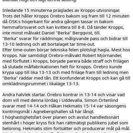
Inledande 15 minuterna präglades av Kropps-utvisningar.
Trots det håller Kropps Örebro bakom sig fram till 12 minuten
då ÖSK:s högerkant för andra gången tassar in bakom
hemmaförsvaret och kan kvittera till 8-8. Då tänder Kropps,
inte minst målvakt Daniel "Berka" Bergqvist, till.
"Berka" svarar för räddningar, målgivande pass och bidrar till
13-10 ledning och att bortalaget tar time-out.
Efter time-outen börjar tekniska felen plötsligt hagla. Mest hos
Kropps. När samtidigt Örebro-målvakt Robert Mjörnander,
med förflutet i Kropps, började parera både straff och frilägen
så slutade målfabrikationen helt för Kropps. Örebro kunde
krypa upp till lika 13-13 och med friläge fram till ledning men
"Berka" räddar med tån. Ett konfunderat Kropps och kan gå till
omklädningsrummet i likaläge 13-13.
Andra halvlek startar. Örebro kontrar in 13-14 och visar vad
dom vill med denna lördag i Uddevalla. Simon Örtenlind
svarar med 14-14 och Håkan Hekmatis 15-14 var säsongens
kontringsmål i Agnebergshallen så här långt.
I höghastighetsfart över planen och avslut handledssnärt
stenhårt i höger kryss fick han rättmätigt publikens jubel som
belöning. Hekmatis stim fortsätter och producerar mål på mål.