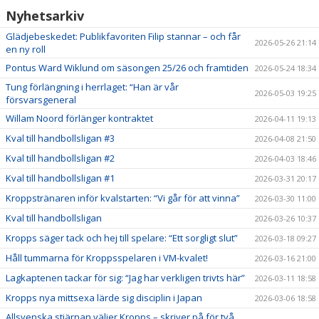
Nyhetsarkiv
Glädjebeskedet: Publikfavoriten Filip stannar – och får
2026-05-26 21:14
en ny roll
Pontus Ward Wiklund om säsongen 25/26 och framtiden
2026-05-24 18:34
Tung förlängning i herrlaget: “Han är vår
2026-05-03 19:25
försvarsgeneral
Willam Noord förlänger kontraktet
2026-04-11 19:13
Kval till handbollsligan #3
2026-04-08 21:50
Kval till handbollsligan #2
2026-04-03 18:46
Kval till handbollsligan #1
2026-03-31 20:17
Kroppstränaren inför kvalstarten: “Vi går för att vinna”
2026-03-30 11:00
Kval till handbollsligan
2026-03-26 10:37
Kropps säger tack och hej till spelare: “Ett sorgligt slut”
2026-03-18 09:27
Håll tummarna för Kroppsspelaren i VM-kvalet!
2026-03-16 21:00
Lagkaptenen tackar för sig: “Jag har verkligen trivts här”
2026-03-11 18:58
Kropps nya mittsexa lärde sig disciplin i Japan
2026-03-06 18:58
Allsvenska stjärnan väljer Kropps – skriver på för två