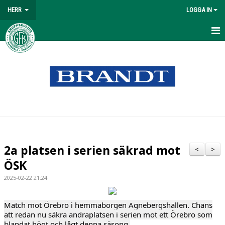
HERR
LOGGA IN
HEM
NYHETER
MATCHER
TABELL
TRUPPEN
2a platsen i serien säkrad mot
<
>
KALENDER
ÖSK
2025-02-22 21:24
BILDGALLERI
DOKUMENT
Match mot Örebro i hemmaborgen Agnebergshallen. Chans
att redan nu säkra andraplatsen i serien mot ett Örebro som
blandat högt och lågt denna säsong.
KONTAKT