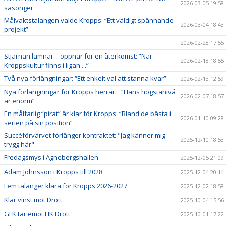
2026-03-05 19:58
säsonger
Målvaktstalangen valde Kropps: “Ett väldigt spännande
2026-03-04 18:43
projekt”
2026-02-28 17:55
Stjärnan lämnar – öppnar för en återkomst: “När
2026-02-18 18:55
Kroppskultur finns i ligan ...”
Två nya förlängningar: “Ett enkelt val att stanna kvar”
2026-02-13 12:59
Nya förlängningar för Kropps herrar: “Hans högstanivå
2026-02-07 18:57
är enorm”
En målfarlig “pirat” är klar för Kropps: “Bland de bästa i
2026-01-10 09:28
serien på sin position”
Succéförvärvet förlänger kontraktet: "Jag känner mig
2025-12-10 18:53
trygg här"
Fredagsmys i Agnebergshallen
2025-12-05 21:09
Adam Jöhnsson i Kropps till 2028
2025-12-04 20:14
Fem talanger klara för Kropps 2026-2027
2025-12-02 18:58
Klar vinst mot Drott
2025-10-04 15:56
GFK tar emot HK Drott
2025-10-01 17:22