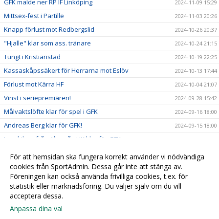
GFK malde ner RP IF Linköping
2024-11-09 15:29
Mittsex-fest i Partille
2024-11-03 20:26
Knapp förlust mot Redbergslid
2024-10-26 20:37
"Hjalle" klar som ass. tränare
2024-10-24 21:15
Tungt i Kristianstad
2024-10-19 22:25
Kassaskåpssäkert för Herrarna mot Eslöv
2024-10-13 17:44
Förlust mot Kärra HF
2024-10-04 21:07
Vinst i seriepremiären!
2024-09-28 15:42
Målvaktslöfte klar för spel i GFK
2024-09-16 18:00
Andreas Berg klar för GFK!
2024-09-15 18:00
Lysekilare från Alingsås HK klar för GFK
2024-09-14 18:00
2024-09-13 21:27
För att hemsidan ska fungera korrekt använder vi nödvändiga
Dino Bahtijarevic åter i GFK
cookies från SportAdmin. Dessa går inte att stänga av.
2024-09-13 15:30
Föreningen kan också använda frivilliga cookies, t.ex. för
Amar Agic gör comeback
2024-09-06 19:00
statistik eller marknadsföring. Du väljer själv om du vill
acceptera dessa.
Anpassa dina val
Cookie-
Gå till