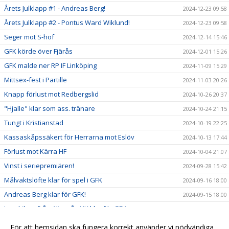
Årets Julklapp #1 - Andreas Berg!
2024-12-23 09:58
Årets Julklapp #2 - Pontus Ward Wiklund!
2024-12-23 09:58
Seger mot S-hof
2024-12-14 15:46
GFK körde över Fjärås
2024-12-01 15:26
GFK malde ner RP IF Linköping
2024-11-09 15:29
Mittsex-fest i Partille
2024-11-03 20:26
Knapp förlust mot Redbergslid
2024-10-26 20:37
"Hjalle" klar som ass. tränare
2024-10-24 21:15
Tungt i Kristianstad
2024-10-19 22:25
Kassaskåpssäkert för Herrarna mot Eslöv
2024-10-13 17:44
Förlust mot Kärra HF
2024-10-04 21:07
Vinst i seriepremiären!
2024-09-28 15:42
Målvaktslöfte klar för spel i GFK
2024-09-16 18:00
Andreas Berg klar för GFK!
2024-09-15 18:00
Lysekilare från Alingsås HK klar för GFK
2024-09-14 18:00
2024-09-13 21:27
För att hemsidan ska fungera korrekt använder vi nödvändiga