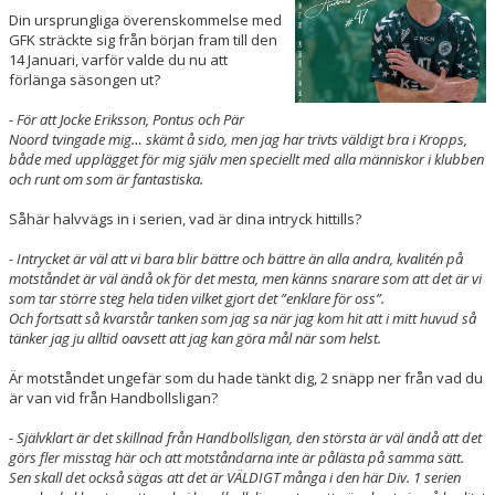
Din ursprungliga överenskommelse med
GFK sträckte sig från början fram till den
14 Januari, varför valde du nu att
förlänga säsongen ut?
- För att Jocke Eriksson, Pontus och Pär
Noord tvingade mig… skämt å sido, men jag har trivts väldigt bra i Kropps,
både med upplägget för mig själv men speciellt med alla människor i klubben
och runt om som är fantastiska.
Såhär halvvägs in i serien, vad är dina intryck hittills?
- Intrycket är väl att vi bara blir bättre och bättre än alla andra, kvalitén på
motståndet är väl ändå ok för det mesta, men känns snarare som att det är vi
som tar större steg hela tiden vilket gjort det ”enklare för oss”.
Och fortsatt så kvarstår tanken som jag sa när jag kom hit att i mitt huvud så
tänker jag ju alltid oavsett att jag kan göra mål när som helst.
Är motståndet ungefär som du hade tänkt dig, 2 snäpp ner från vad du
är van vid från Handbollsligan?
- Självklart är det skillnad från Handbollsligan, den största är väl ändå att det
görs fler misstag här och att motståndarna inte är pålästa på samma sätt.
Sen skall det också sägas att det är VÄLDIGT många i den här Div. 1 serien