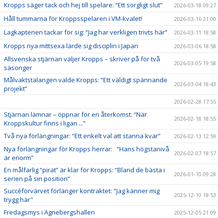
Kropps säger tack och hej till spelare: “Ett sorgligt slut”
2026-03-18 09:27
Håll tummarna för Kroppsspelaren i VM-kvalet!
2026-03-16 21:00
Lagkaptenen tackar för sig: “Jag har verkligen trivts här”
2026-03-11 18:58
Kropps nya mittsexa lärde sig disciplin i Japan
2026-03-06 18:58
Allsvenska stjärnan väljer Kropps – skriver på för två
2026-03-05 19:58
säsonger
Målvaktstalangen valde Kropps: “Ett väldigt spännande
2026-03-04 18:43
projekt”
2026-02-28 17:55
Stjärnan lämnar – öppnar för en återkomst: “När
2026-02-18 18:55
Kroppskultur finns i ligan ...”
Två nya förlängningar: “Ett enkelt val att stanna kvar”
2026-02-13 12:59
Nya förlängningar för Kropps herrar: “Hans högstanivå
2026-02-07 18:57
är enorm”
En målfarlig “pirat” är klar för Kropps: “Bland de bästa i
2026-01-10 09:28
serien på sin position”
Succéförvärvet förlänger kontraktet: "Jag känner mig
2025-12-10 18:53
trygg här"
Fredagsmys i Agnebergshallen
2025-12-05 21:09