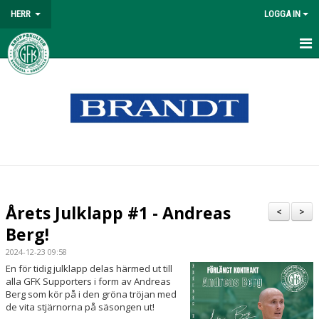
HERR
LOGGA IN
HEM
NYHETER
MATCHER
TABELL
TRUPPEN
Årets Julklapp #1 - Andreas
<
>
KALENDER
Berg!
2024-12-23 09:58
BILDGALLERI
En för tidig julklapp delas härmed ut till
alla GFK Supporters i form av Andreas
DOKUMENT
Berg som kör på i den gröna tröjan med
de vita stjärnorna på säsongen ut!
KONTAKT