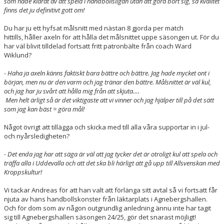
som hade klarat av att spela i handbollsligan utan att göra bort sig, så kvalitet
finns det ju definitivt gott om!
Du har ju ett hyfsat målsnitt med nästan 8 gjorda per match
hittills, håller axeln för att hålla det målsnittet uppe säsongen ut. För du
har väl blivit tilldelad fortsatt fritt patronbälte från coach Ward
Wiklund?
- Haha ja axeln känns faktiskt bara bättre och bättre. Jag hade mycket ont i
början, men nu är den varm och jag tränar den bättre. Målsnittet är väl kul,
och jag har ju svårt att hålla mig från att skjuta….
Men helt ärligt så är det viktigaste att vi vinner och jag hjälper till på det sätt
som jag kan bäst = göra mål!
Något övrigt att tillägga och skicka med till alla våra supportar in i jul-
och nyårsledigheten?
- Det enda jag har att säga är väl att jag tycker det är otroligt kul att spela och
träffa alla i Uddevalla och att det ska bli härligt att gå upp till Allsvenskan med
Kroppskultur!
Vi tackar Andreas för att han valt att förlänga sitt avtal så vi fortsatt får
njuta av hans handbollskonster från läktarplats i Agnebergshallen.
Och för dom som av någon outgrundlig anledning ännu inte har tagit
sig till Agnebergshallen säsongen 24/25, gör det snarast möjligt!