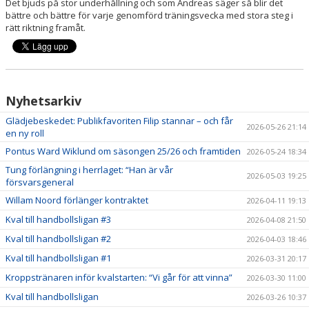
Det bjuds på stor underhållning och som Andreas säger så blir det
bättre och bättre för varje genomförd träningsvecka med stora steg i
rätt riktning framåt.
Nyhetsarkiv
Glädjebeskedet: Publikfavoriten Filip stannar – och får
2026-05-26 21:14
en ny roll
Pontus Ward Wiklund om säsongen 25/26 och framtiden
2026-05-24 18:34
Tung förlängning i herrlaget: “Han är vår
2026-05-03 19:25
försvarsgeneral
Willam Noord förlänger kontraktet
2026-04-11 19:13
Kval till handbollsligan #3
2026-04-08 21:50
Kval till handbollsligan #2
2026-04-03 18:46
Kval till handbollsligan #1
2026-03-31 20:17
Kroppstränaren inför kvalstarten: “Vi går för att vinna”
2026-03-30 11:00
Kval till handbollsligan
2026-03-26 10:37