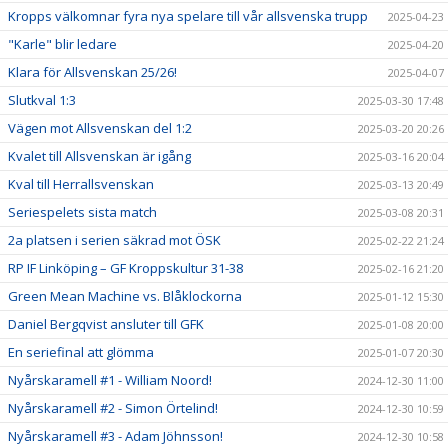
Kropps välkomnar fyra nya spelare till vår allsvenska trupp
2025-04-23
"Karle" blir ledare
2025-04-20
Klara för Allsvenskan 25/26!
2025-04-07
Slutkval 1:3
2025-03-30 17:48
Vägen mot Allsvenskan del 1:2
2025-03-20 20:26
Kvalet till Allsvenskan är igång
2025-03-16 20:04
Kval till Herrallsvenskan
2025-03-13 20:49
Seriespelets sista match
2025-03-08 20:31
2a platsen i serien säkrad mot ÖSK
2025-02-22 21:24
RP IF Linköping – GF Kroppskultur 31-38
2025-02-16 21:20
Green Mean Machine vs. Blåklockorna
2025-01-12 15:30
Daniel Bergqvist ansluter till GFK
2025-01-08 20:00
En seriefinal att glömma
2025-01-07 20:30
Nyårskaramell #1 - William Noord!
2024-12-30 11:00
Nyårskaramell #2 - Simon Örtelind!
2024-12-30 10:59
Nyårskaramell #3 - Adam Jöhnsson!
2024-12-30 10:58