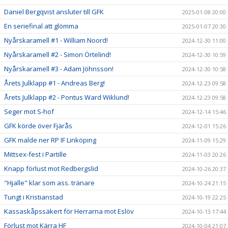
Daniel Bergqvist ansluter till GFK
2025-01-08 20:00
En seriefinal att glömma
2025-01-07 20:30
Nyårskaramell #1 - William Noord!
2024-12-30 11:00
Nyårskaramell #2 - Simon Örtelind!
2024-12-30 10:59
Nyårskaramell #3 - Adam Jöhnsson!
2024-12-30 10:58
Årets Julklapp #1 - Andreas Berg!
2024-12-23 09:58
Årets Julklapp #2 - Pontus Ward Wiklund!
2024-12-23 09:58
Seger mot S-hof
2024-12-14 15:46
GFK körde över Fjärås
2024-12-01 15:26
GFK malde ner RP IF Linköping
2024-11-09 15:29
Mittsex-fest i Partille
2024-11-03 20:26
Knapp förlust mot Redbergslid
2024-10-26 20:37
"Hjalle" klar som ass. tränare
2024-10-24 21:15
Tungt i Kristianstad
2024-10-19 22:25
Kassaskåpssäkert för Herrarna mot Eslöv
2024-10-13 17:44
Förlust mot Kärra HF
2024-10-04 21:07