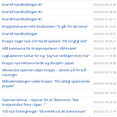
Kval till handbollsligan #3
2026-04-08 21:50
Kval till handbollsligan #2
2026-04-03 18:46
Kval till handbollsligan #1
2026-03-31 20:17
Kroppstränaren inför kvalstarten: “Vi går för att vinna”
2026-03-30 11:00
Kval till handbollsligan
2026-03-26 10:37
Kropps säger tack och hej till spelare: “Ett sorgligt slut”
2026-03-18 09:27
Håll tummarna för Kroppsspelaren i VM-kvalet!
2026-03-16 21:00
Lagkaptenen tackar för sig: “Jag har verkligen trivts här”
2026-03-11 18:58
Kropps nya mittsexa lärde sig disciplin i Japan
2026-03-06 18:58
Allsvenska stjärnan väljer Kropps – skriver på för två
2026-03-05 19:58
säsonger
Målvaktstalangen valde Kropps: “Ett väldigt spännande
2026-03-04 18:43
projekt”
2026-02-28 17:55
Stjärnan lämnar – öppnar för en återkomst: “När
2026-02-18 18:55
Kroppskultur finns i ligan ...”
Två nya förlängningar: “Ett enkelt val att stanna kvar”
2026-02-13 12:59