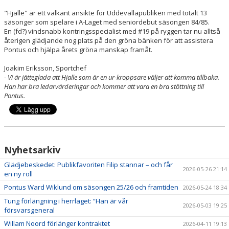
"Hjalle" är ett välkänt ansikte för Uddevallapubliken med totalt 13
säsonger som spelare i A-Laget med seniordebut säsongen 84/85.
En (fd?) vindsnabb kontringsspecialist med #19 på ryggen tar nu alltså
återigen glädjande nog plats på den gröna bänken för att assistera
Pontus och hjälpa årets gröna manskap framåt.
Joakim Eriksson, Sportchef
-
Vi är jätteglada att Hjalle som är en ur-kroppsare väljer att komma tillbaka.
Han har bra ledarvärderingar och kommer att vara en bra stöttning till
Pontus.
Nyhetsarkiv
Glädjebeskedet: Publikfavoriten Filip stannar – och får
2026-05-26 21:14
en ny roll
Pontus Ward Wiklund om säsongen 25/26 och framtiden
2026-05-24 18:34
Tung förlängning i herrlaget: “Han är vår
2026-05-03 19:25
försvarsgeneral
Willam Noord förlänger kontraktet
2026-04-11 19:13