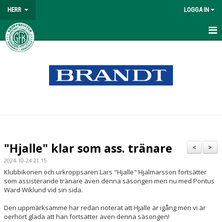
HERR
LOGGA IN
HEM
NYHETER
MATCHER
TABELL
TRUPPEN
"Hjalle" klar som ass. tränare
<
>
KALENDER
2024-10-24 21:15
Klubbikonen och urkroppsaren Lars "Hjalle" Hjalmarsson fortsätter
BILDGALLERI
som assisterande tränare även denna säsongen men nu med Pontus
Ward Wiklund vid sin sida.
DOKUMENT
Den uppmärksamme har redan noterat att Hjalle är igång men vi är
oerhört glada att han fortsätter även denna säsongen!
KONTAKT