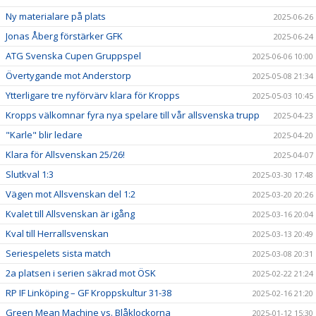
Ny materialare på plats
2025-06-26
Jonas Åberg förstärker GFK
2025-06-24
ATG Svenska Cupen Gruppspel
2025-06-06 10:00
Övertygande mot Anderstorp
2025-05-08 21:34
Ytterligare tre nyförvärv klara för Kropps
2025-05-03 10:45
Kropps välkomnar fyra nya spelare till vår allsvenska trupp
2025-04-23
"Karle" blir ledare
2025-04-20
Klara för Allsvenskan 25/26!
2025-04-07
Slutkval 1:3
2025-03-30 17:48
Vägen mot Allsvenskan del 1:2
2025-03-20 20:26
Kvalet till Allsvenskan är igång
2025-03-16 20:04
Kval till Herrallsvenskan
2025-03-13 20:49
Seriespelets sista match
2025-03-08 20:31
2a platsen i serien säkrad mot ÖSK
2025-02-22 21:24
RP IF Linköping – GF Kroppskultur 31-38
2025-02-16 21:20
Green Mean Machine vs. Blåklockorna
2025-01-12 15:30