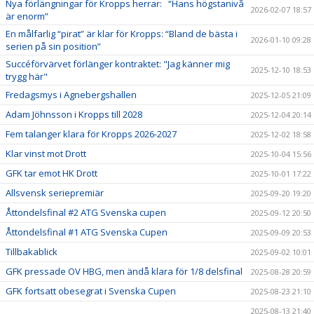
Nya förlängningar för Kropps herrar: “Hans högstanivå
2026-02-07 18:57
är enorm”
En målfarlig “pirat” är klar för Kropps: “Bland de bästa i
2026-01-10 09:28
serien på sin position”
Succéförvärvet förlänger kontraktet: "Jag känner mig
2025-12-10 18:53
trygg här"
Fredagsmys i Agnebergshallen
2025-12-05 21:09
Adam Jöhnsson i Kropps till 2028
2025-12-04 20:14
Fem talanger klara för Kropps 2026-2027
2025-12-02 18:58
Klar vinst mot Drott
2025-10-04 15:56
GFK tar emot HK Drott
2025-10-01 17:22
Allsvensk seriepremiär
2025-09-20 19:20
Åttondelsfinal #2 ATG Svenska cupen
2025-09-12 20:50
Åttondelsfinal #1 ATG Svenska Cupen
2025-09-09 20:53
Tillbakablick
2025-09-02 10:01
GFK pressade OV HBG, men ändå klara för 1/8 delsfinal
2025-08-28 20:59
GFK fortsatt obesegrat i Svenska Cupen
2025-08-23 21:10
2025-08-13 21:40