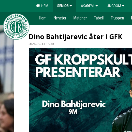
HEM
SENIOR
AKADEMI
UNGDOM
Hem
Nyheter
Matcher
Tabell
Truppen
Dino Bahtijarevic åter i GFK
2024-09-13 15:30