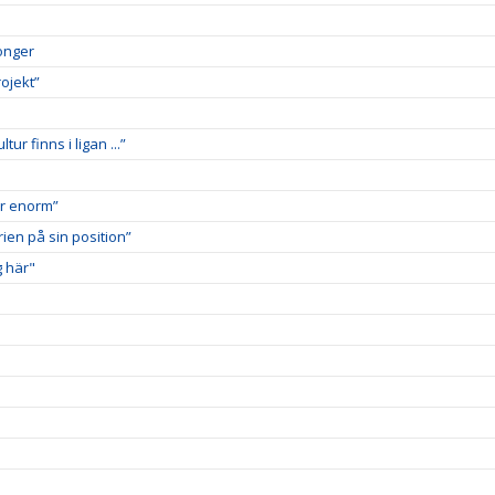
songer
ojekt”
r finns i ligan ...”
är enorm”
rien på sin position”
g här"