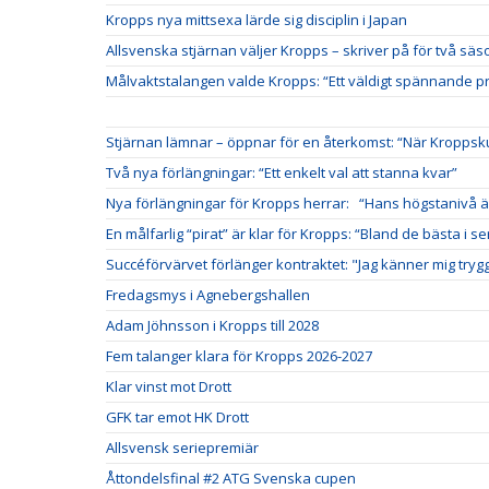
Kropps nya mittsexa lärde sig disciplin i Japan
Allsvenska stjärnan väljer Kropps – skriver på för två sä
Målvaktstalangen valde Kropps: “Ett väldigt spännande pr
Stjärnan lämnar – öppnar för en återkomst: “När Kroppskultu
Två nya förlängningar: “Ett enkelt val att stanna kvar”
Nya förlängningar för Kropps herrar: “Hans högstanivå 
En målfarlig “pirat” är klar för Kropps: “Bland de bästa i se
Succéförvärvet förlänger kontraktet: "Jag känner mig tryg
Fredagsmys i Agnebergshallen
Adam Jöhnsson i Kropps till 2028
Fem talanger klara för Kropps 2026-2027
Klar vinst mot Drott
GFK tar emot HK Drott
Allsvensk seriepremiär
Åttondelsfinal #2 ATG Svenska cupen