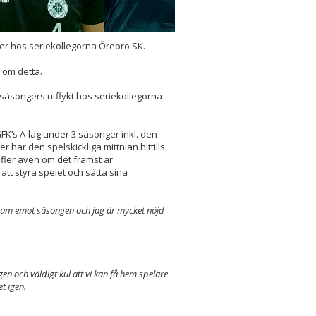
ger hos seriekollegorna Örebro SK.
 om detta.
å säsongers utflykt hos seriekollegorna
FK’s A-lag under 3 säsonger inkl. den
ar den spelskickliga mittnian hittills
 fler även om det främst är
att styra spelet och sätta sina
r fram emot säsongen och jag är mycket nöjd
 och väldigt kul att vi kan få hem spelare
t igen.