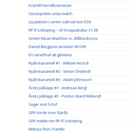
Kval till Herrallsvenskan
Seriespelets sista match
2a platsen i serien säkrad mot ÖSK
RP IF Linköping – GF Kroppskultur 31-38
Green Mean Machine vs. Blåklockorna
Daniel Bergqvist ansluter till GFK
En seriefinal att glömma
Nyårskaramell #1 - William Noord!
Nyårskaramell #2 - Simon Örtelind!
Nyårskaramell #3 - Adam Jöhnsson!
Årets Julklapp #1 - Andreas Berg!
Årets Julklapp #2 - Pontus Ward Wiklund!
Seger mot S-hof
GFK körde över Fjärås
GFK malde ner RP IF Linköping
Mittsex-fest i Partille