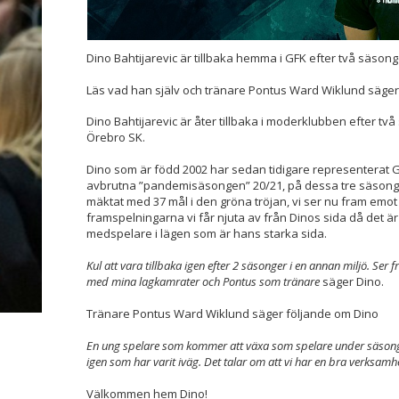
Dino Bahtijarevic är tillbaka hemma i GFK efter två säson
Läs vad han själv och tränare Pontus Ward Wiklund säger
Dino Bahtijarevic är åter tillbaka i moderklubben efter tv
Örebro SK.
Dino som är född 2002 har sedan tidigare representerat G
avbrutna ”pandemisäsongen” 20/21, på dessa tre säsonger h
mäktat med 37 mål i den gröna tröjan, vi ser nu fram emot
framspelningarna vi får njuta av från Dinos sida då det är 
medspelare i lägen som är hans starka sida.
Kul att vara tillbaka igen efter 2 säsonger i en annan miljö. Se
med mina lagkamrater och Pontus som tränare
säger Dino.
Tränare Pontus Ward Wiklund säger följande om Dino
En ung spelare som kommer att växa som spelare under säsongen
igen som har varit iväg. Det talar om att vi har en bra verksamhe
Välkommen hem Dino!