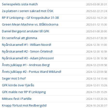
Seriespelets sista match
2025-03-08 20:31
2a platsen i serien säkrad mot ÖSK
2025-02-22 21:24
RP IF Linköping – GF Kroppskultur 31-38
2025-02-16 21:20
Green Mean Machine vs. Blåklockorna
2025-01-12 15:30
Daniel Bergqvist ansluter till GFK
2025-01-08 20:00
En seriefinal att glömma
2025-01-07 20:30
Nyårskaramell #1 - William Noord!
2024-12-30 11:00
Nyårskaramell #2 - Simon Örtelind!
2024-12-30 10:59
Nyårskaramell #3 - Adam Jöhnsson!
2024-12-30 10:58
Årets Julklapp #1 - Andreas Berg!
2024-12-23 09:58
Årets Julklapp #2 - Pontus Ward Wiklund!
2024-12-23 09:58
Seger mot S-hof
2024-12-14 15:46
GFK körde över Fjärås
2024-12-01 15:26
GFK malde ner RP IF Linköping
2024-11-09 15:29
Mittsex-fest i Partille
2024-11-03 20:26
Knapp förlust mot Redbergslid
2024-10-26 20:37