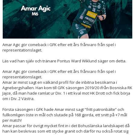
Amar Agic gör comeback i GFK efter ett års frånvaro från spel i
representationslaget.
Läs vad han själv och tränare Pontus Ward Wiklund säger om detta.
Amar Agic gör comeback i GFK efter ett års frånvaro från spel i
representationslaget.
Amar är minst sagt en välkänd profil för de inbitna besökarna i
Agnebergshallen. Han kom till GFK säsongen 2019/20 ifrån Bosniska RK
Jajce, då man hade ramlat ur Div. 1 i ett kval mot HK Drott och fick börja
om i Div. 2 Västra.
Första säsongen i GFK hade Amar minst sagt ”fritt patronbälte” och
fullkomligen öste in mål och slutade på 168 gjorda, ett snitt på +7 mål
per match!
Amar passar för övrigt mycket fint in i det Bohuslänska landskapet då
han kan beskrivas som ett stycke granit och därför nu också rotat sig