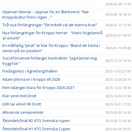
2026-02-28 17:55
Stjärnan lämnar – öppnar för en återkomst: “När
2026-02-18 18:55
Kroppskultur finns i ligan ...”
Två nya förlängningar: “Ett enkelt val att stanna kvar”
2026-02-13 12:59
Nya förlängningar för Kropps herrar: “Hans högstanivå
2026-02-07 18:57
är enorm”
En målfarlig “pirat” är klar för Kropps: “Bland de bästa i
2026-01-10 09:28
serien på sin position”
Succéförvärvet förlänger kontraktet: "Jag känner mig
2025-12-10 18:53
trygg här"
Fredagsmys i Agnebergshallen
2025-12-05 21:09
Adam Jöhnsson i Kropps till 2028
2025-12-04 20:14
Fem talanger klara för Kropps 2026-2027
2025-12-02 18:58
Klar vinst mot Drott
2025-10-04 15:56
GFK tar emot HK Drott
2025-10-01 17:22
Allsvensk seriepremiär
2025-09-20 19:20
Åttondelsfinal #2 ATG Svenska cupen
2025-09-12 20:50
Åttondelsfinal #1 ATG Svenska Cupen
2025-09-09 20:53