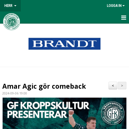
HERR
LOGGA IN
HEM
NYHETER
MATCHER
TABELL
TRUPPEN
Amar Agic gör comeback
<
>
KALENDER
2024-09-06 19:00
BILDGALLERI
DOKUMENT
KONTAKT