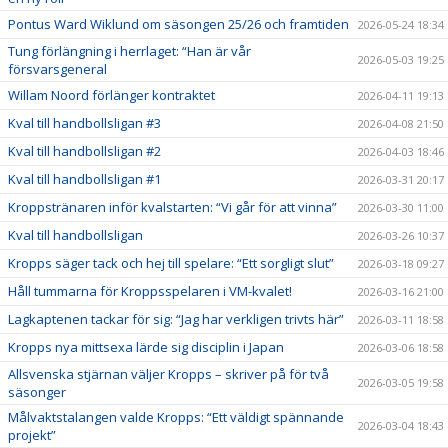
Pontus Ward Wiklund om säsongen 25/26 och framtiden
2026-05-24 18:34
Tung förlängning i herrlaget: “Han är vår
2026-05-03 19:25
försvarsgeneral
Willam Noord förlänger kontraktet
2026-04-11 19:13
Kval till handbollsligan #3
2026-04-08 21:50
Kval till handbollsligan #2
2026-04-03 18:46
Kval till handbollsligan #1
2026-03-31 20:17
Kroppstränaren inför kvalstarten: “Vi går för att vinna”
2026-03-30 11:00
Kval till handbollsligan
2026-03-26 10:37
Kropps säger tack och hej till spelare: “Ett sorgligt slut”
2026-03-18 09:27
Håll tummarna för Kroppsspelaren i VM-kvalet!
2026-03-16 21:00
Lagkaptenen tackar för sig: “Jag har verkligen trivts här”
2026-03-11 18:58
Kropps nya mittsexa lärde sig disciplin i Japan
2026-03-06 18:58
Allsvenska stjärnan väljer Kropps – skriver på för två
2026-03-05 19:58
säsonger
Målvaktstalangen valde Kropps: “Ett väldigt spännande
2026-03-04 18:43
projekt”