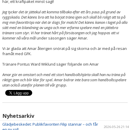
här, ett kraftpaket minst sagt!
Jag tycker det är jättekul att komma tillbaka efter ett års paus på grund av
ryggskada. Det känns bra att ha börjat träna igen och skall bli roligt att ta på
mig min favorittröja när det är dags för match! Det känns kanon i laget på alla
sätt med en blandning av unga och mer erfarna spelare med en jättebra
tränare som styr. Vi har tränat hårt på försäsongen och jag hoppas att vi
kommer nå våra mål
under säsongen säger Amar.
Vi är glada att Amar återigen snörat på sig skorna och är med på resan
framåt med GFK.
Tränare Pontus Ward Wiklund säger följande om Amar
Amar gör en omstart och med ett stort handbollshjärta skall han nu träna på
riktigt igen och blir klar för spel. Amar bidrar inte bara som handbollsspelare
utan också utanför planen till vår grupp.
Nyhetsarkiv
Glädjebeskedet: Publikfavoriten Filip stannar – och får
2026-05-26 21:14
en ny roll