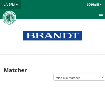
U/J DAM
LOGGA IN
HEM
NYHETER
KALENDER
MATCHER
TRUPPEN
Matcher
BILDGALLERI
DOKUMENT
KONTAKT