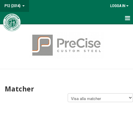
P12 (2014)
LOGGA IN
HEM
NYHETER
KALENDER
MATCHER
TRUPPEN
Matcher
BILDGALLERI
DOKUMENT
KONTAKT