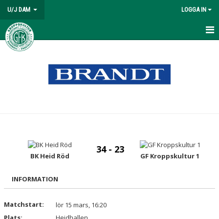
U/J DAM
LOGGA IN
HEM
NYHETER
KALENDER
MATCHER
TRUPPEN
34 - 23
BILDGALLERI
BK Heid Röd
GF Kroppskultur 1
DOKUMENT
INFORMATION
KONTAKT
Matchstart:
lör 15 mars, 16:20
Plats:
Heidhallen