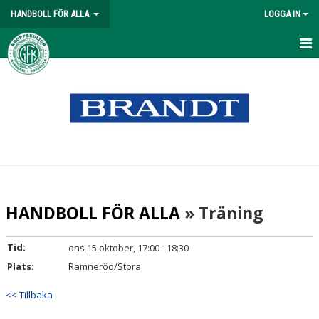
HANDBOLL FÖR ALLA
LOGGA IN
HEM
NYHETER
KALENDER
MATCHER
TRUPPEN
HANDBOLL FÖR ALLA
» Träning
BILDGALLERI
Tid:
ons 15 oktober, 17:00 - 18:30
DOKUMENT
Plats:
Ramneröd/Stora
KONTAKT
<< Tillbaka