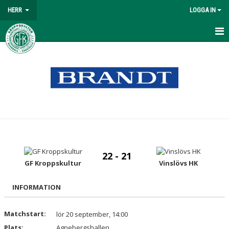
HERR
LOGGA IN
HEM
NYHETER
MATCHER
TABELL
TRUPPEN
22 - 21
KALENDER
GF Kroppskultur
Vinslövs HK
BILDGALLERI
INFORMATION
DOKUMENT
Matchstart:
lör 20 september, 14:00
Plats:
KONTAKT
Agnebergshallen